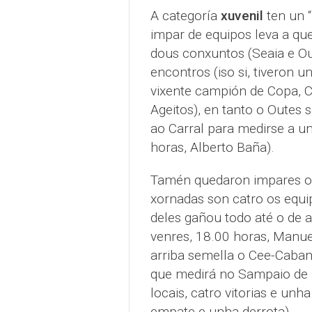
A categoría
xuvenil
ten un “
impar de equipos leva a que 
dous conxuntos (Seaia e Ou
encontros (iso si, tiveron 
vixente campión de Copa, C
Ageitos), en tanto o Outes 
ao Carral para medirse a un 
horas, Alberto Baña).
Tamén quedaron impares 
xornadas son catro os equ
deles gañou todo até o de ag
venres, 18.00 horas, Manuel
arriba semella o Cee-Caban
que medirá no Sampaio de R
locais, catro vitorias e unha 
empate e unha derrota).