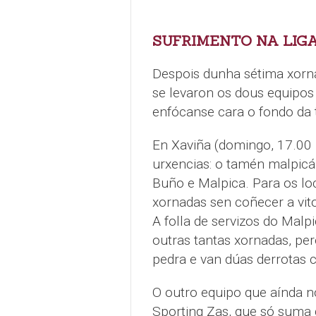
SUFRIMENTO NA LIG
Despois dunha sétima xorna
se levaron os dous equipos 
enfócanse cara o fondo da 
En Xaviña (domingo, 17.00 h
urxencias: o tamén malpicá
Buño e Malpica. Para os loc
xornadas sen coñecer a vito
A folla de servizos do Malp
outras tantas xornadas, per
pedra e van dúas derrotas 
O outro equipo que aínda no
Sporting Zas, que só suma 