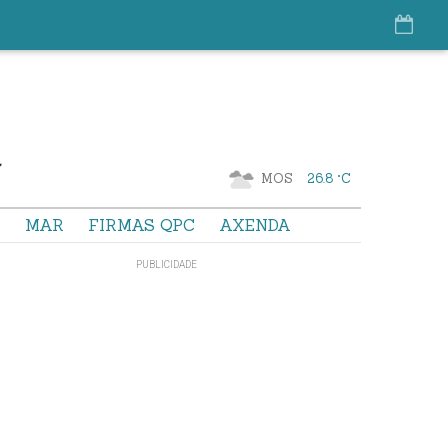
MOS
26.8 °C
S
MAR
FIRMAS QPC
AXENDA