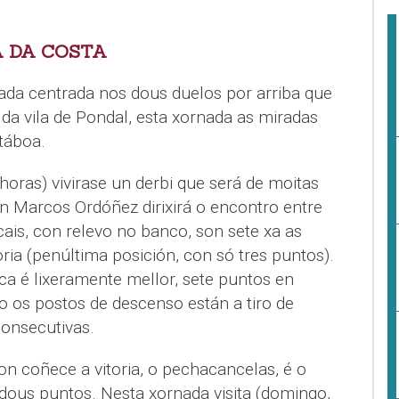
A DA COSTA
da centrada nos dous duelos por arriba que
da vila de Pondal, esta xornada as miradas
táboa.
oras) vivirase un derbi que será de moitas
n Marcos Ordóñez dirixirá o encontro entre
ais, con relevo no banco, son sete xa as
ria (penúltima posición, con só tres puntos).
ica é lixeramente mellor, sete puntos en
o os postos de descenso están a tiro de
consecutivas.
n coñece a vitoria, o pechacancelas, é o
dous puntos. Nesta xornada visita (domingo,