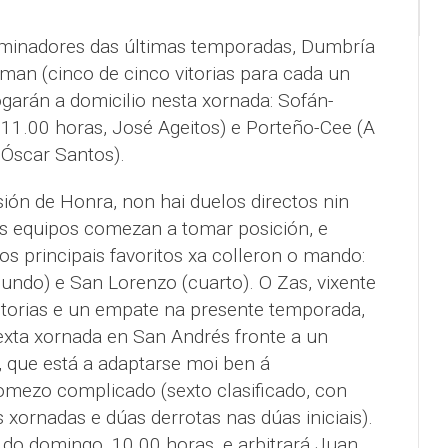
ominadores das últimas temporadas, Dumbría
man (cinco de cinco vitorias para cada un
garán a domicilio nesta xornada: Sofán-
 11.00 horas, José Ageitos) e Porteño-Cee (A
 Óscar Santos).
isión de Honra, non hai duelos directos nin
 Os equipos comezan a tomar posición, e
os principais favoritos xa colleron o mando:
undo) e San Lorenzo (cuarto). O Zas, vixente
torias e un empate na presente temporada,
sexta xornada en San Andrés fronte a un
 que está a adaptarse moi ben á
mezo complicado (sexto clasificado, con
es xornadas e dúas derrotas nas dúas iniciais).
 do domingo, 10.00 horas, e arbitrará Juan