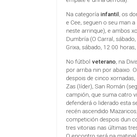
Na categoría
infantil
, os d
e Cee, seguen o seu man a 
neste arrinque), e ambos xo
Dumbría (O Carral, sábado,
Grixa, sábado, 12.00 horas,
No fútbol
veterano
, na Div
por arriba nin por abaixo.
despois de cinco xornadas, 
Zas (líder), San Román (seg
campión, que suma catro vi
defenderá o liderado esta 
recén ascendido Mazaricos,
competición despois dun co
tres vitorias nas últimas tr
O encontro será na matinal