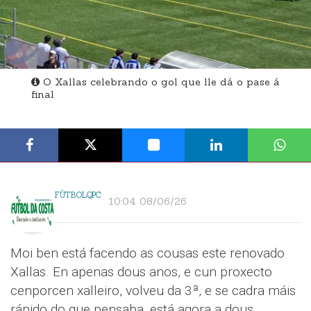
O Xallas celebrando o gol que lle dá o pase á
final
FÚTBOLQPC
10:04 08/06/26
Moi ben está facendo as cousas este renovado
Xallas. En apenas dous anos, e cun proxecto
cenporcen xalleiro, volveu da 3ª, e se cadra máis
rápido do que pensaba, está agora a dous