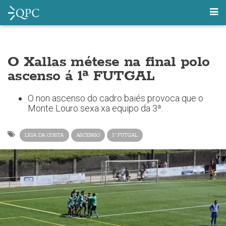
O Xallas métese na final polo
ascenso á 1ª FUTGAL
O non ascenso do cadro baiés provoca que o
Monte Louro sexa xa equipo da 3ª.
LIGA DA COSTA
ASCENSO
1ª FUTGAL