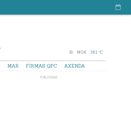
MOS
18.1 °C
S
MAR
FIRMAS QPC
AXENDA