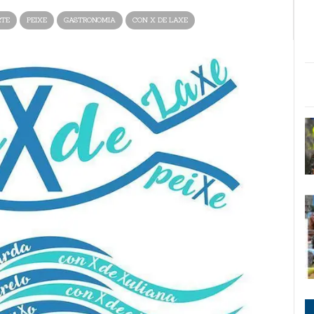
RTE
PEIXE
GASTRONOMIA
CON X DE LAXE