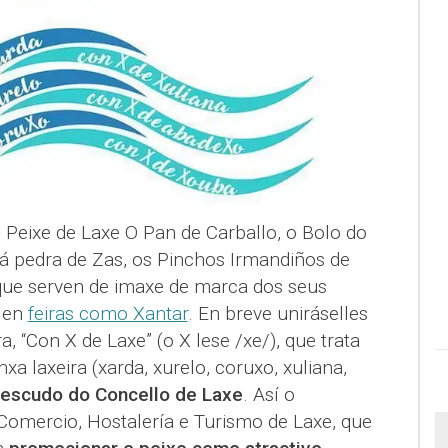
 Peixe de Laxe O Pan de Carballo, o Bolo do
 á pedra de Zas, os Pinchos Irmandiños de
que serven de imaxe de marca dos seus
s en
feiras como Xantar
. En breve uniráselles
, “Con X de Laxe” (o X lese /xe/), que trata
nxa laxeira (xarda, xurelo, coruxo, xuliana,
escudo do Concello de Laxe
. Así o
 Comercio, Hostalería e Turismo de Laxe, que