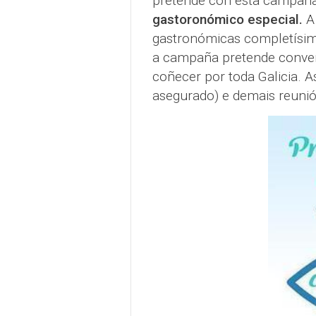
pretende con esta campañ
gastoronómico especial.
A 
gastronómicas completísim
a campaña pretende convert
coñecer por toda Galicia. As
asegurado) e demais reuni