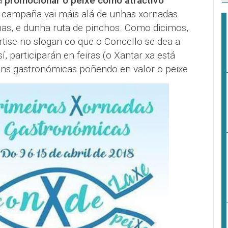
a
promocionar o peixe como atractivo
campaña vai máis alá de unhas xornadas
as, e dunha ruta de pinchos. Como dicimos,
ise no slogan co que o Concello se dea a
í, participarán en feiras (o Xantar xa está
óns gastronómicas poñendo en valor o peixe