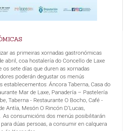
ÓMICAS
izar as primeiras xornadas gastronómicas
de abril, coa hostalería do Concello de Laxe
 os sete días que duren as xornadas
dores poderán degustar os menús
es establecementos: Áncora Taberna, Casa do
aurante Mar de Laxe, Panadería – Pastelería
e, Taberna - Restaurante O Bocho, Café -
de Antía, Mesón O Rincón D’Lucas,
. As consumicións dos menús posibilitarán
 para dúas persoas, a consumir en calquera