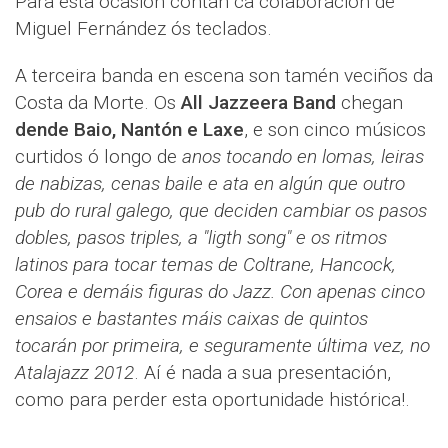
Para esta ocasión contan ca colaboración de
Miguel Fernández ós teclados.
A terceira banda en escena son tamén veciños da
Costa da Morte. Os
All Jazzeera Band
chegan
dende Baio, Nantón e Laxe
, e son cinco músicos
curtidos ó longo de
anos tocando en lomas, leiras
de nabizas, cenas baile e ata en algún que outro
pub do rural galego, que deciden cambiar os pasos
dobles, pasos triples, a "ligth song" e os ritmos
latinos para tocar temas de Coltrane, Hancock,
Corea e demáis figuras do Jazz. Con apenas cinco
ensaios e bastantes máis caixas de quintos
tocarán por primeira, e seguramente última vez, no
Atalajazz 2012
. Aí é nada a sua presentación,
como para perder esta oportunidade histórica!.