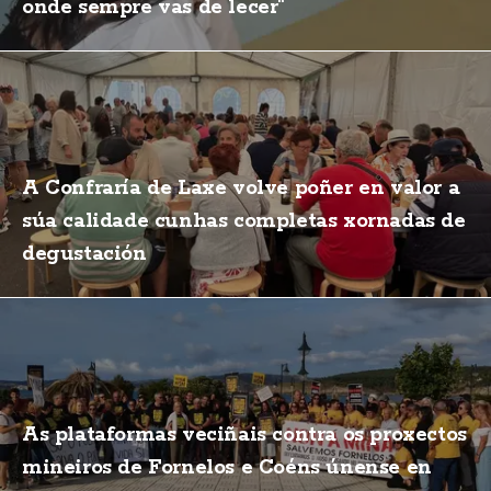
onde sempre vas de lecer"
A Confraría de Laxe volve poñer en valor a
súa calidade cunhas completas xornadas de
degustación
As plataformas veciñais contra os proxectos
mineiros de Fornelos e Coéns únense en