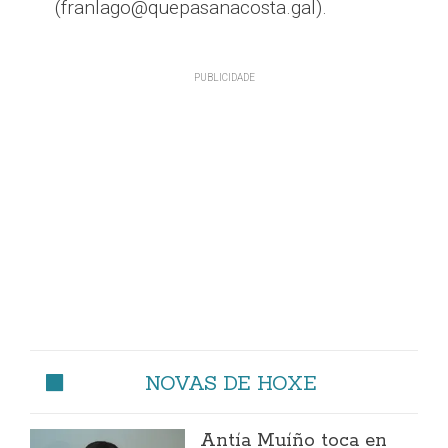
(franlago@quepasanacosta.gal).
NOVAS DE HOXE
Antía Muíño toca en