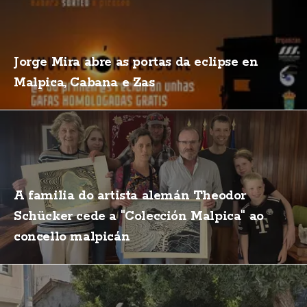
Jorge Mira abre as portas da eclipse en
Malpica, Cabana e Zas
A familia do artista alemán Theodor
Schücker cede a "Colección Malpica" ao
concello malpicán