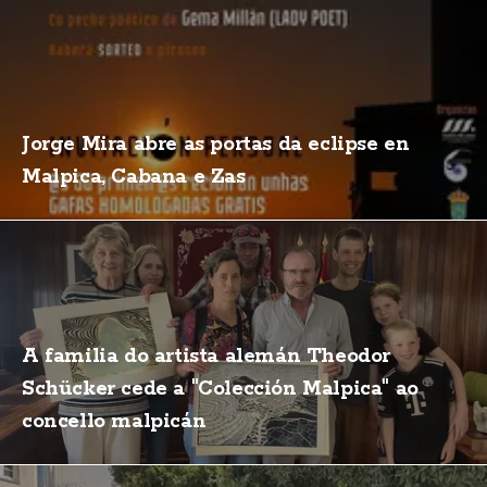
Jorge Mira abre as portas da eclipse en
Malpica, Cabana e Zas
A familia do artista alemán Theodor
Schücker cede a "Colección Malpica" ao
concello malpicán