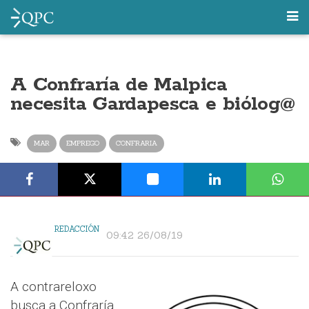
A Confraría de Malpica
necesita Gardapesca e biólog@
MAR
EMPREGO
CONFRARIA
REDACCIÓN
09:42 26/08/19
A contrareloxo
busca a Confraría