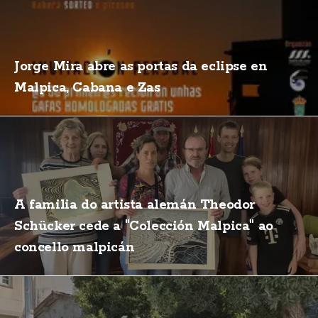
Jorge Mira abre as portas da eclipse en
Malpica, Cabana e Zas
A familia do artista alemán Theodor
Schücker cede a "Colección Malpica" ao
concello malpicán