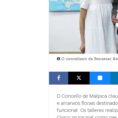
O concelleiro de Benestar, Se
O Concello de Malpica cla
e arranxos florais destinad
funcional. Os talleres reali
Cívico municipal como nas 