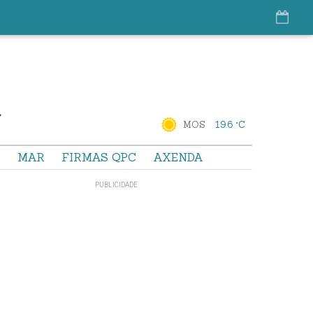
MOS
19.6 °C
S
MAR
FIRMAS QPC
AXENDA