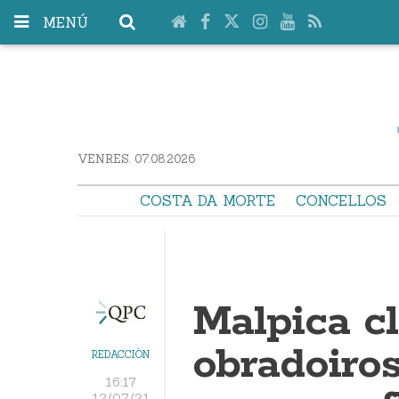
MENÚ
VENRES. 07.08.2026
COSTA DA MORTE
CONCELLOS
Malpica c
obradoiro
REDACCIÓN
16:17
12/07/21