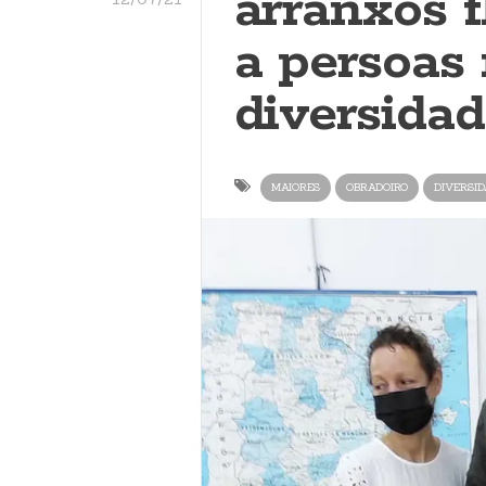
arranxos f
a persoas
diversidad
MAIORES
OBRADOIRO
DIVERSID