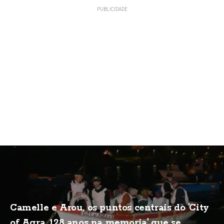
Camelle e Arou, os puntos centrais do 'City
of Agra, 128 anos na memoria' que se