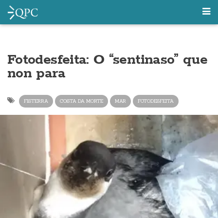
Fotodesfeita: O “sentinaso” que
non para
FISTERRA
COSTA DA MORTE
MAR
FOTODESFEITA