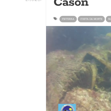
Casón
FISTERRA
COSTA DA MORTE
M