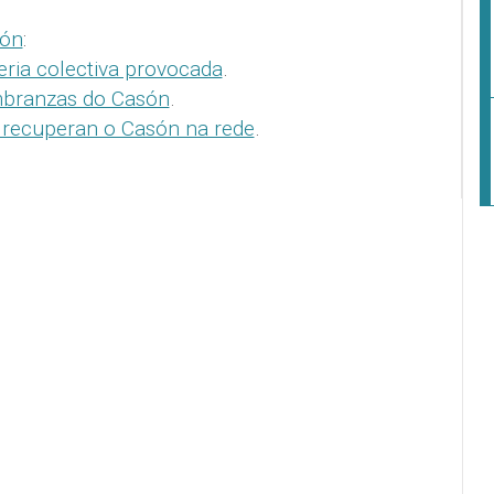
són
:
eria colectiva provocada
.
branzas do Casón
.
a recuperan o Casón na rede
.