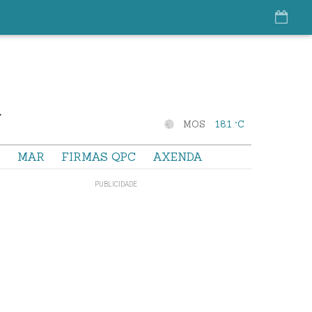
MOS
18.1 °C
S
MAR
FIRMAS QPC
AXENDA