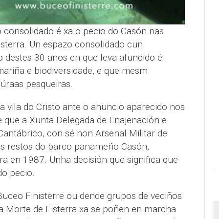
 consolidado é xa o pecio do Casón nas
isterra. Un espazo consolidado cun
 destes 30 anos en que leva afundido é
 mariña e biodiversidade, e que mesm
túraas pesqueiras.
na vila do Cristo ante o anuncio aparecido nos
 que a Xunta Delegada de Enajenación e
Cantábrico, con sé non Arsenal Militar de
vos restos do barco panameño Casón,
ra en 1987. Unha decisión que significa que
o pecio.
uceo Finisterre ou dende grupos de veciños
a Morte de Fisterra xa se poñen en marcha