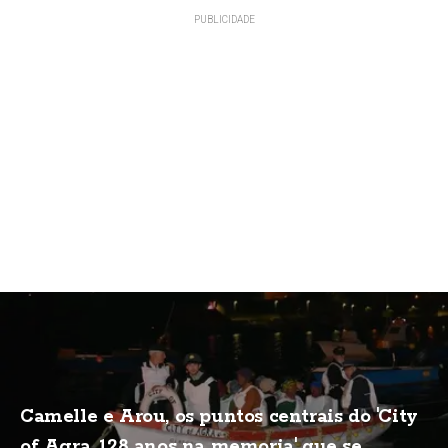
Camelle e Arou, os puntos centrais do 'City
of Agra, 128 anos na memoria' que se