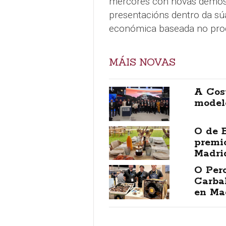
mércores con novas demostr
presentacións dentro da súa
económica baseada no produt
MÁIS NOVAS
A Cos
model
O de B
premio
Madri
O Per
Carbal
en Ma