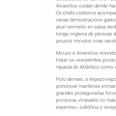
Alvarellos coidan dende ha
Os chefs costeiros acompa
varias demostracións gast
atún vermello en salsa ver
longa ringleira de persoas 
poucos minutos coas ración
Mouzo e Alvarellos reivindi
tratar os «excelentes produ
riqueza do Atlántico como 
Polo demais, o espazo expo
provincial mantense enmar
grandes protagonistas foro
provincia, «tratados co m
expertos», subliñou o vicep