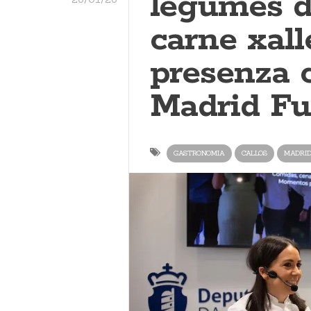
legumes d
carne xall
presenza c
Madrid Fu
GASTRONOMIA
CALLOS
MADRID