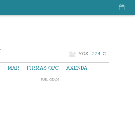
MOS
27.4 °C
S
MAR
FIRMAS QPC
AXENDA