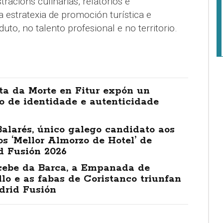
acións culinarias, relatorios e
 estratexia de promoción turística e
o, no talento profesional e no territorio.
ta da Morte en Fitur expón un
o de identidade e autenticidade
alarés, único galego candidato aos
s ‘Mellor Almorzo de Hotel’ de
d Fusión 2026
cebe da Barca, a Empanada de
lo e as fabas de Coristanco triunfan
drid Fusión