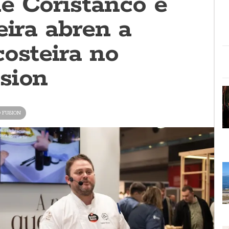
e Coristanco e
eira abren a
osteira no
sion
 FUSION