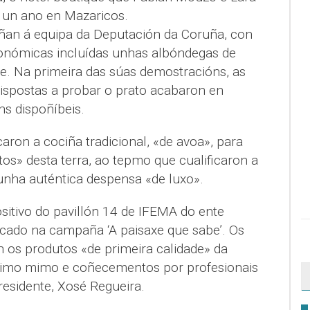
i un ano en Mazaricos.
ñan á equipa da Deputación da Coruña, con
ronómicas incluídas unhas albóndegas de
de. Na primeira das súas demostracións, as
dispostas a probar o prato acabaron en
s dispoñíbeis.
caron a cociña tradicional, «de avoa», para
tos» desta terra, ao tepmo que cualificaron a
unha auténtica despensa «de luxo».
sitivo do pavillón 14 de IFEMA do ente
cado na campaña ‘A paisaxe que sabe’. Os
n os produtos «de primeira calidade» da
áximo mimo e coñecementos por profesionais
residente, Xosé Regueira.