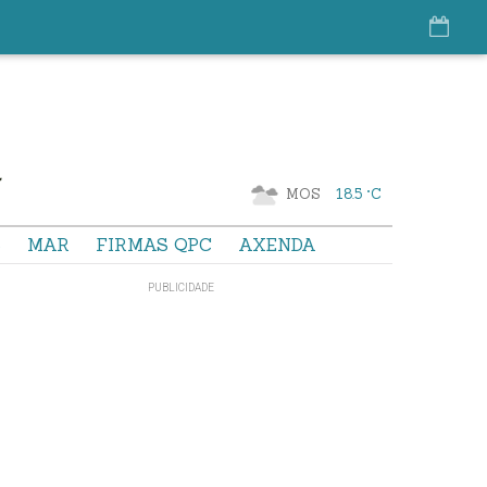
MOS
18.5 °C
S
MAR
FIRMAS QPC
AXENDA