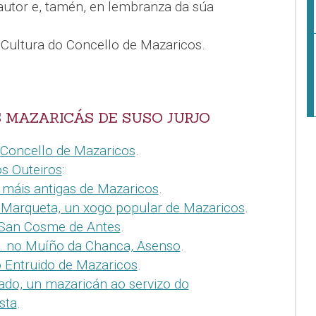
autor e, tamén, en lembranza da súa
 Cultura do Concello de Mazaricos.
 MAZARICÁS DE SUSO JURJO
 Concello de Mazaricos
.
s Outeiros
:
máis antigas de Mazaricos
.
 Marqueta, un xogo popular de Mazaricos
.
 San Cosme de Antes
.
… no Muíño da Chanca, Asenso
.
o Entruido de Mazaricos
.
ado, un mazaricán ao servizo do
sta
.