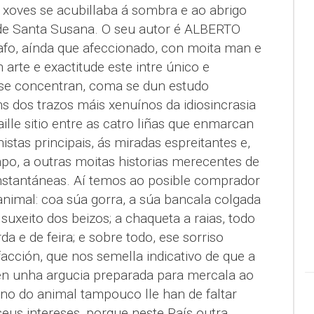
xoves se acubillaba á sombra e ao abrigo
 de Santa Susana. O seu autor é ALBERTO
fo, aínda que afeccionado, con moita man e
 arte e exactitude este intre único e
e se concentran, coma se dun estudo
ns dos trazos máis xenuínos da idiosincrasia
ille sitio entre as catro liñas que enmarcan
stas principais, ás miradas espreitantes e,
po, a outras moitas historias merecentes de
nstantáneas. Aí temos ao posible comprador
animal: coa súa gorra, a súa bancala colgada
suxeito dos beizos; a chaqueta a raias, todo
da e de feira; e sobre todo, ese sorriso
facción, que nos semella indicativo de que a
ten unha argucia preparada para mercala ao
no do animal tampouco lle han de faltar
eus intereses, porque neste País outra