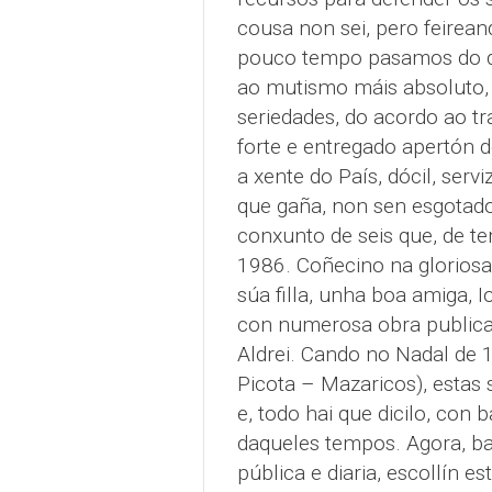
cousa non sei, pero feirea
pouco tempo pasamos do dr
ao mutismo máis absoluto, 
seriedades, do acordo ao tr
forte e entregado apertón d
a xente do País, dócil, serv
que gaña, non sen esgotado
conxunto de seis que, de te
1986. Coñecino na gloriosa
súa filla, unha boa amiga, 
con numerosa obra publica
Aldrei. Cando no Nadal de 
Picota – Mazaricos), estas 
e, todo hai que dicilo, con 
daqueles tempos. Agora, ba
pública e diaria, escollín e