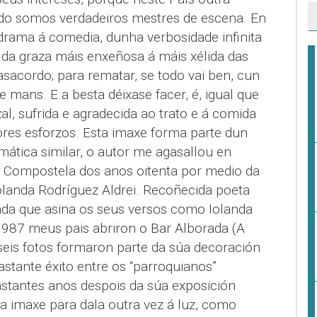
ndo somos verdadeiros mestres de escena. En
ama á comedia, dunha verbosidade infinita
da graza máis enxeñosa á máis xélida das
asacordo; para rematar, se todo vai ben, cun
e mans. E a besta déixase facer, é, igual que
izal, sufrida e agradecida ao trato e á comida
res esforzos. Esta imaxe forma parte dun
mática similar, o autor me agasallou en
 Compostela dos anos oitenta por medio da
Iolanda Rodríguez Aldrei. Recoñecida poeta
da que asina os seus versos como Iolanda
1987 meus pais abriron o Bar Alborada (A
seis fotos formaron parte da súa decoración
bastante éxito entre os “parroquianos”
stantes anos despois da súa exposición
sta imaxe para dala outra vez á luz, como