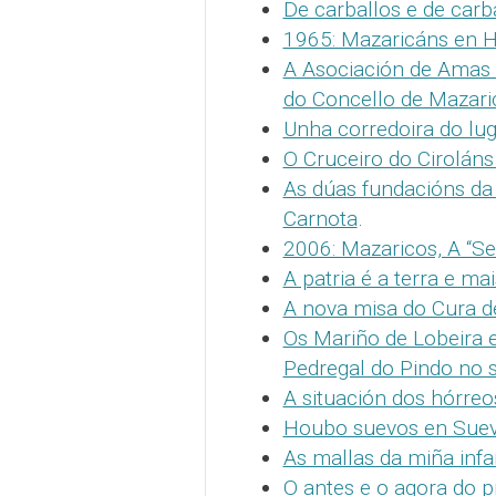
De carballos e de carba
1965: Mazaricáns en 
A Asociación de Amas 
do Concello de Mazari
Unha corredoira do lu
O Cruceiro do Cirolán
As dúas fundacións da 
Carnota
.
2006: Mazaricos, A “Se
A patria é a terra e ma
A nova misa do Cura d
Os Mariño de Lobeira 
Pedregal do Pindo no 
A situación dos hórreo
Houbo suevos en Sue
As mallas da miña infa
O antes e o agora do p