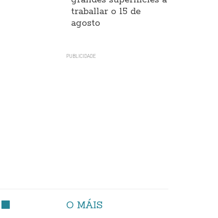
grandes superificies a
traballar o 15 de
agosto
O MÁIS