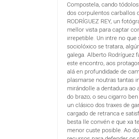
Compostela, cando tódolos 
dos corpulentos carballos
RODRÍGUEZ REY, un fotógra
mellor vista para captar con
irrepetible. Un intre no qu
sociolóxico se tratara, algú
galega. Alberto Rodríguez fa
este encontro, aos protagoni
alá en profundidade de cam
plasmarse noutras tantas i
mirándolle a dentadura ao 
do brazo; o seu cigarro ben 
un clásico dos traxes de gar
cargado de retranca e satis
besta lle convén e que xa 
menor custe posible. Ao do
recursos para defender os s