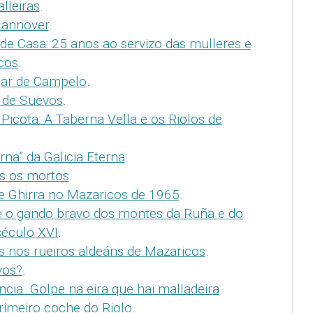
lleiras
.
Hannover
.
de Casa: 25 anos ao servizo das mulleres e
cos
.
gar de Campelo
.
s de Suevos
.
Picota: A Taberna Vella e os Riolos de
rna” da Galicia Eterna
:
is os mortos
.
e Ghirra no Mazaricos de 1965
.
e o gando bravo dos montes da Ruña e do
século XVI
.
s nos rueiros aldeáns de Mazaricos
.
vos?
.
ncia. Golpe na eira que hai malladeira
.
rimeiro coche do Riolo
.