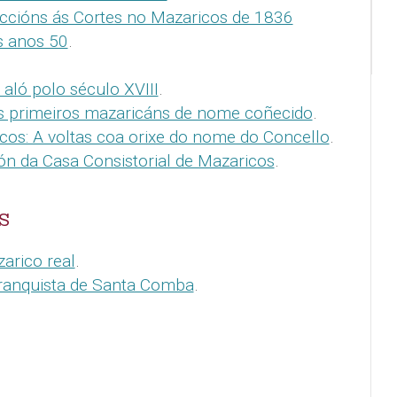
eccións ás Cortes no Mazaricos de 1836
s anos 50
.
aló polo século XVIII
.
s primeiros mazaricáns de nome coñecido
.
cos: A voltas coa orixe do nome do Concello
.
ión da Casa Consistorial de Mazaricos
.
S
zarico real
.
ifranquista de Santa Comba
.