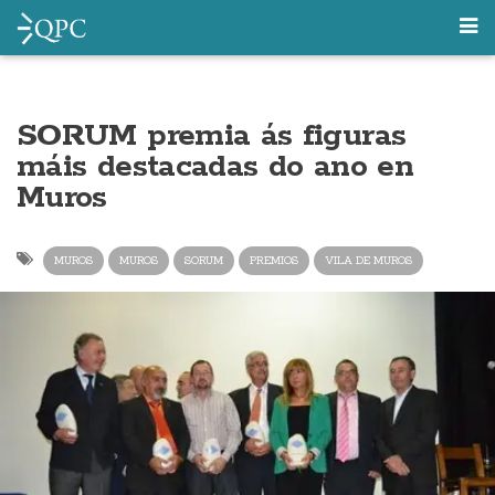
SORUM premia ás figuras
máis destacadas do ano en
Muros
MUROS
MUROS
SORUM
PREMIOS
VILA DE MUROS