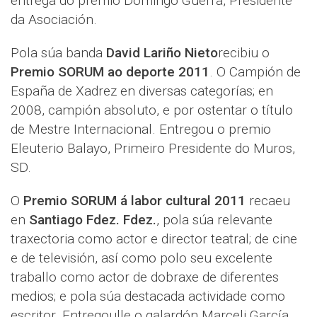
entrega do premio Domingo Guerra, Presidente
da Asociación.
Pola súa banda
David Lariño Nieto
recibiu o
Premio SORUM ao deporte 2011
. O Campión de
España de Xadrez en diversas categorías; en
2008, campión absoluto, e por ostentar o título
de Mestre Internacional. Entregou o premio
Eleuterio Balayo, Primeiro Presidente do Muros,
SD.
O
Premio SORUM á labor cultural 2011
recaeu
en
Santiago Fdez. Fdez.
, pola súa relevante
traxectoria como actor e director teatral; de cine
e de televisión, así como polo seu excelente
traballo como actor de dobraxe de diferentes
medios; e pola súa destacada actividade como
escritor. Entregoulle o galardón Marceli García,