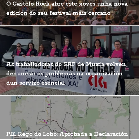
O Castelo Rock abre este xoves unha nova
edición do seu festival máis cercano
As traballadoras do SAF de Muxía volven
denunciar os problemas na organización
dun servizo esencial
P.E. Rego do Lobo: Aprobada a Declaración