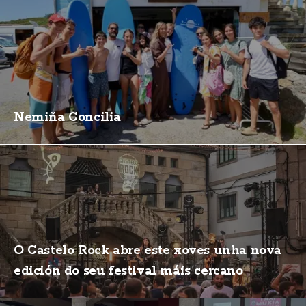
Nemiña Concilia
O Castelo Rock abre este xoves unha nova
edición do seu festival máis cercano