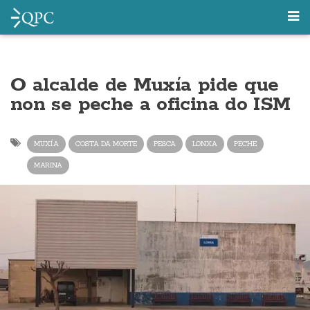
O alcalde de Muxía pide que
non se peche a oficina do ISM
MUXÍA
COSTA DA MORTE
PESCA
LONXA
PECHE
MARINA