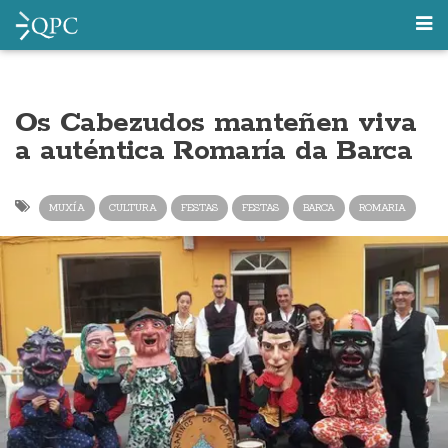
Os Cabezudos manteñen viva
a auténtica Romaría da Barca
MUXÍA
CULTURA
FESTAS
FESTAS
BARCA
ROMARIA