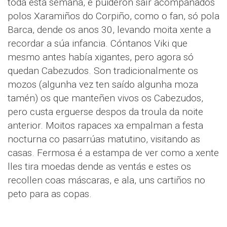
toda esta semana, e puideron saír acompañados
polos Xaramiños do Corpiño, como o fan, só pola
Barca, dende os anos 30, levando moita xente a
recordar a súa infancia. Cóntanos Viki que
mesmo antes había xigantes, pero agora só
quedan Cabezudos. Son tradicionalmente os
mozos (algunha vez ten saído algunha moza
tamén) os que manteñen vivos os Cabezudos,
pero custa erguerse despos da troula da noite
anterior. Moitos rapaces xa empalman a festa
nocturna co pasarrúas matutino, visitando as
casas. Fermosa é a estampa de ver como a xente
lles tira moedas dende as ventás e estes os
recollen coas máscaras, e ala, uns cartiños no
peto para as copas.