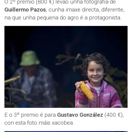
O 2º premio (800 €) lévao unha fotografía de
Guillermo Pazos
, cunha imaxe directa, diferente,
na que unha pequena do agro é a protagonista.
E o 3º premio é para
Gustavo González
(400 €),
con esta foto máis xacobea.