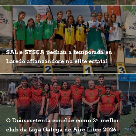
SAL e SYSCA pechan a temporada en
Laredo afianzándose na elite estatal
O Dousxsetenta conclúe como 2º mellor
club da Liga Galega de Aire Libre 2026