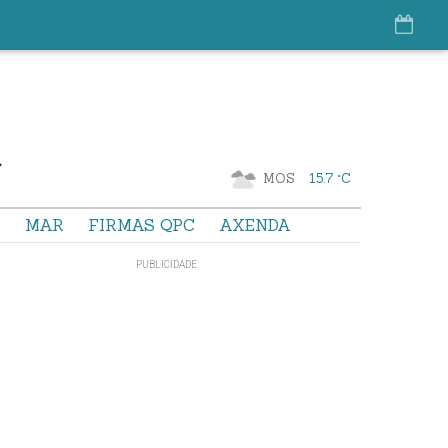
MOS
15.7 °C
S
MAR
FIRMAS QPC
AXENDA