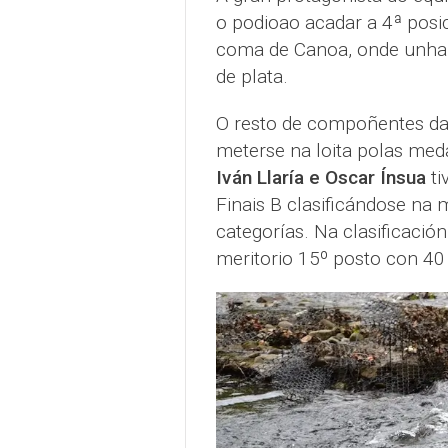
o podioao acadar a 4ª posic
coma de Canoa, onde unha p
de plata.
O resto de compoñentes da
meterse na loita polas meda
Iván Llaría e Oscar Ínsua
ti
Finais B clasificándose na 
categorías. Na clasificació
meritorio 15º posto con 40