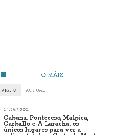
O MÁIS
VISTO
ACTUAL
01/08/2026
Cabana, Ponteceso, Malpica,
Carballo e A Laracha, os
únicos lugares para ver a