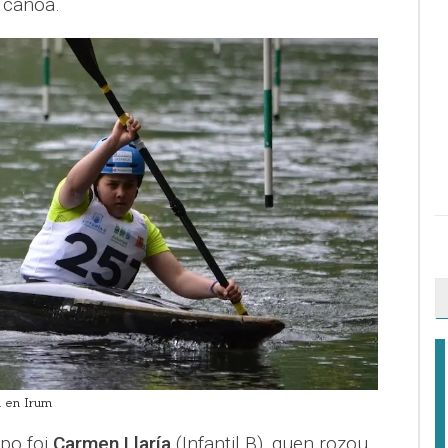
e canoa.
 en Irum
ipo foi
Carmen Llaría
(Infantil B), quen rozou