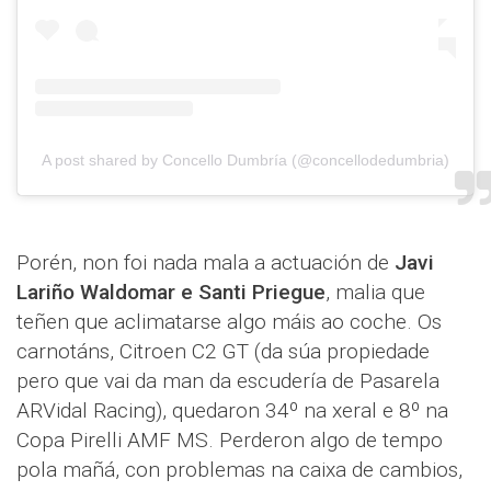
A post shared by Concello Dumbría (@concellodedumbria)
Porén, non foi nada mala a actuación de
Javi
Lariño Waldomar e Santi Priegue
, malia que
teñen que aclimatarse algo máis ao coche. Os
carnotáns, Citroen C2 GT (da súa propiedade
pero que vai da man da escudería de Pasarela
ARVidal Racing), quedaron 34º na xeral e 8º na
Copa Pirelli AMF MS. Perderon algo de tempo
pola mañá, con problemas na caixa de cambios,