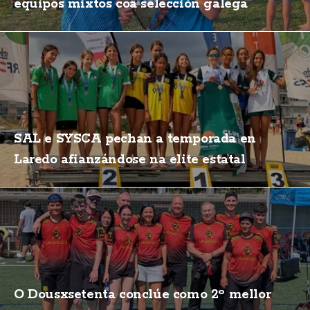
equipos mixtos coa selección galega
SAL e SYSCA pechan a temporada en
Laredo afianzándose na elite estatal
O Dousxsetenta conclúe como 2º mellor