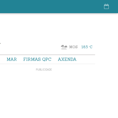
MOS
18.5 °C
S
MAR
FIRMAS QPC
AXENDA