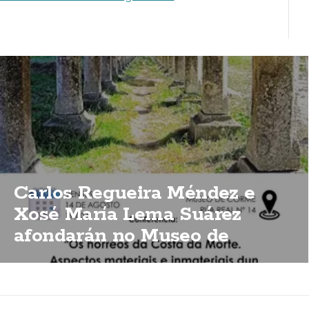
Carlos Regueira Méndez e
Xosé María Lema Suárez
afondarán no Museo de
Corme sobre a importancia
dos hórreos da Costa da Morte