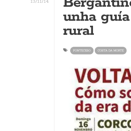
Bergantiñ
13/11/14
unha guía 
rural
PONTECESO
COSTA DA MORTE