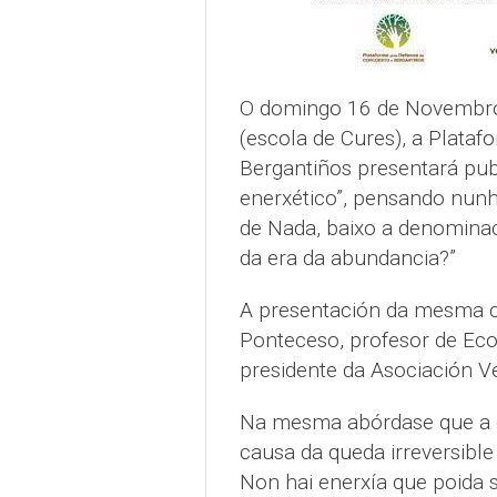
O domingo 16 de Novembro 
(escola de Cures), a Plata
Bergantiños presentará pub
enerxético”, pensando nunh
de Nada, baixo a denominaci
da era da abundancia?”
A presentación da mesma co
Ponteceso, profesor de Eco
presidente da Asociación V
Na mesma abórdase que a civ
causa da queda irreversible 
Non hai enerxía que poida s