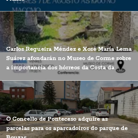
Carlos Regueira Méndez e Xosé María Lema
Suárez afondarán no Museo de Corme sobre
a importancia dos hórreos da Costa da
Morte
O Concello de Ponteceso adquire as
parcelas para os aparcadoiros do parque de
Bouzas