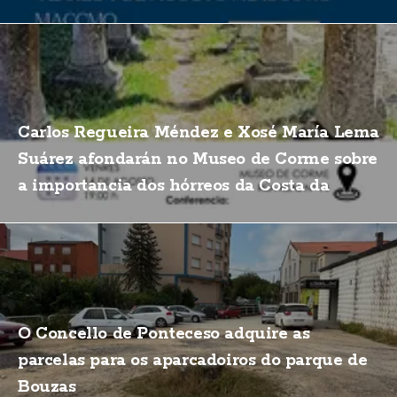
Carlos Regueira Méndez e Xosé María Lema
Suárez afondarán no Museo de Corme sobre
a importancia dos hórreos da Costa da
Morte
O Concello de Ponteceso adquire as
parcelas para os aparcadoiros do parque de
Bouzas