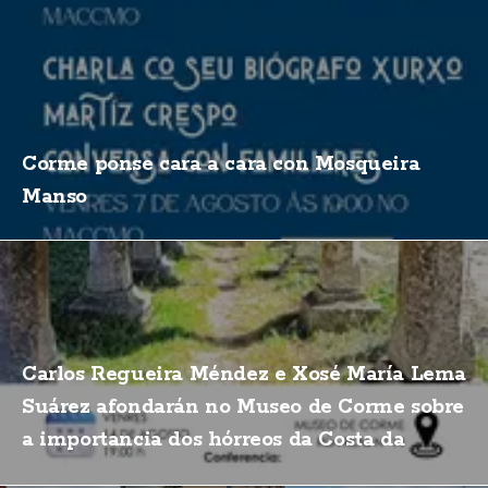
Corme ponse cara a cara con Mosqueira
Manso
Carlos Regueira Méndez e Xosé María Lema
Suárez afondarán no Museo de Corme sobre
a importancia dos hórreos da Costa da
Morte