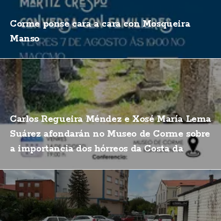
Corme ponse cara a cara con Mosqueira
Manso
Carlos Regueira Méndez e Xosé María Lema
Suárez afondarán no Museo de Corme sobre
a importancia dos hórreos da Costa da
Morte