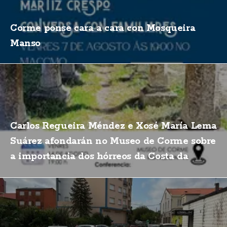
Corme ponse cara a cara con Mosqueira
Manso
Carlos Regueira Méndez e Xosé María Lema
Suárez afondarán no Museo de Corme sobre
a importancia dos hórreos da Costa da
Morte