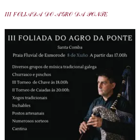
𝐼𝐼𝐼 𝐹𝒪𝐿𝐼𝒜𝒟𝒜 𝒟𝒪 𝒜𝒢𝑅𝒪 𝒟𝒜 𝒫𝒪𝒩𝒯𝐸