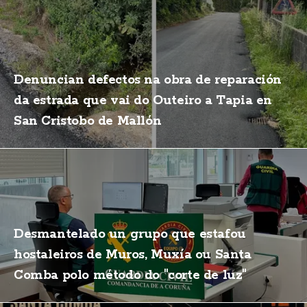
Denuncian defectos na obra de reparación
da estrada que vai do Outeiro a Tapia en
San Cristobo de Mallón
Desmantelado un grupo que estafou
hostaleiros de Muros, Muxía ou Santa
Comba polo método do "corte de luz"