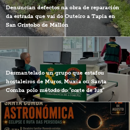
Denuncian defectos na obra de reparación
da estrada que vai do Outeiro a Tapia en
San Cristobo de Mallón
Desmantelado un grupo que estafou
hostaleiros de Muros, Muxía ou Santa
Comba polo método do "corte de luz"