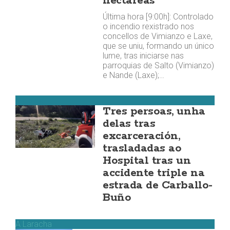
hectáreas
Última hora [9:00h]: Controlado
o incendio rexistrado nos
concellos de Vimianzo e Laxe,
que se uniu, formando un único
lume, tras iniciarse nas
parroquias de Salto (Vimianzo)
e Nande (Laxe);…
Malpica
Tres persoas, unha
delas tras
excarceración,
trasladadas ao
Hospital tras un
accidente triple na
estrada de Carballo-
Buño
A Laracha