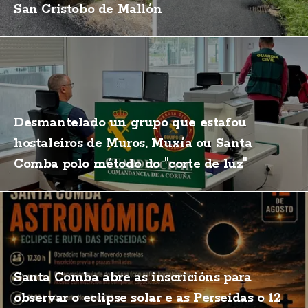
San Cristobo de Mallón
Desmantelado un grupo que estafou
hostaleiros de Muros, Muxía ou Santa
Comba polo método do "corte de luz"
Santa Comba abre as inscricións para
observar o eclipse solar e as Perseidas o 12