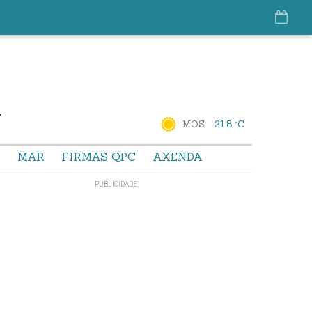
MOS
21.8 °C
S
MAR
FIRMAS QPC
AXENDA