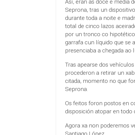
Así, eran as doce e media 
Seprona, tras un dispositiv
durante toda a noite e mad
total de cinco lazos aceira
por un tronco co hipotético
garrafa cun líquido que se
presenciaba a chegada ao l
Tras apearse dos vehículos
procederon a retirar un xab
citada, momento no que foro
Seprona.
Os feitos foron postos en c
disposición atopar en todo 
Agora xa non poderemos ve
Santiago López.