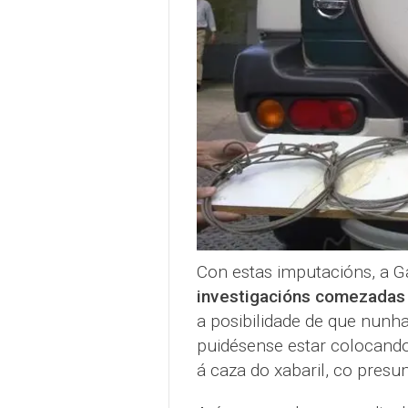
Con estas imputacións, a Ga
investigacións comezadas 
a posibilidade de que nunha
puidésense estar colocando 
á caza do xabaril, co presu