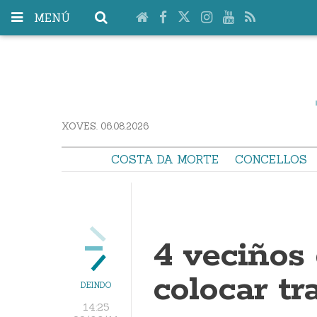
MENÚ
XOVES. 06.08.2026
COSTA DA MORTE
CONCELLOS
4 veciños 
colocar tr
DEINDO
14:25