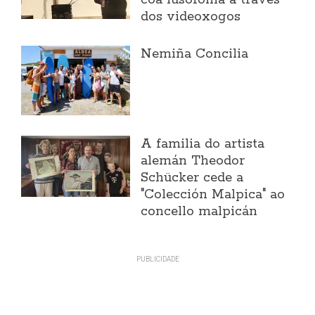
coa lusofonía a través
dos videoxogos
Nemiña Concilia
A familia do artista
alemán Theodor
Schücker cede a
"Colección Malpica" ao
concello malpicán