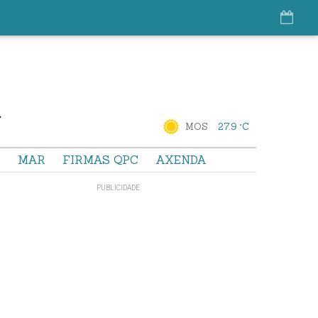
MOS
27.9 °C
S
MAR
FIRMAS QPC
AXENDA