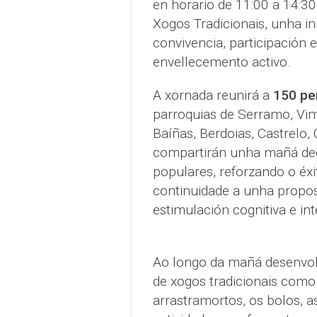
en horario de 11:00 a 14:3
Xogos Tradicionais, unha i
convivencia, participación 
envellecemento activo.
A xornada reunirá a
150 pe
parroquias de Serramo, Vimi
Baíñas, Berdoias, Castrelo,
compartirán unha mañá ded
populares, reforzando o éx
continuidade a unha propost
estimulación cognitiva e int
Ao longo da mañá desenvolv
de xogos tradicionais como o
arrastramortos, os bolos, 