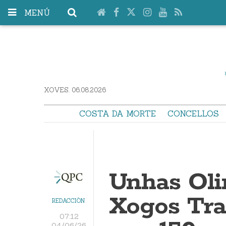
MENÚ
XOVES. 06.08.2026
COSTA DA MORTE
CONCELLOS
Unhas Oli
Xogos Tra
REDACCIÓN
07:12
04/06/26