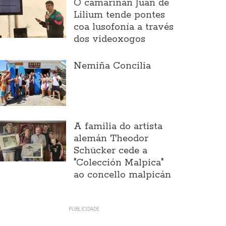
O camariñán Juan de
Lilium tende pontes
coa lusofonía a través
dos videoxogos
Nemiña Concilia
A familia do artista
alemán Theodor
Schücker cede a
"Colección Malpica"
ao concello malpicán