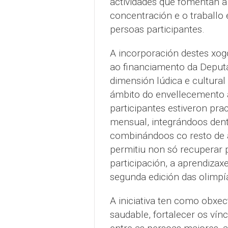
actividades que fomentan a 
concentración e o traballo
persoas participantes.
A incorporación destes xog
ao financiamento da Deputa
dimensión lúdica e cultura
ámbito do envellecemento a
participantes estiveron pra
mensual, integrándoos dent
combinándoos co resto de a
permitiu non só recuperar p
participación, a aprendizax
segunda edición das olimpí
A iniciativa ten como obxec
saudable, fortalecer os vín