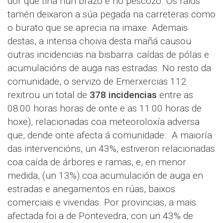
dor que tiña nun brazo e no pescozo. Os raios
tamén deixaron a súa pegada na carreteras como
o burato que se aprecia na imaxe. Ademais
destas, a intensa choiva desta mañá causou
outras incidencias na bisbarra: caídas de pólas e
acumulacións de auga nas estradas. No resto da
comunidade, o servizo de Emerxercias 112
rexitrou un total de
378 incidencias
entre as
08:00 horas horas de onte e as 11:00 horas de
hoxe), relacionadas coa meteoroloxía adversa
que, dende onte afecta á comunidade. A maioría
das intervencións, un 43%, estiveron relacionadas
coa caída de árbores e ramas, e, en menor
medida, (un 13%) coa acumulación de auga en
estradas e anegamentos en rúas, baixos
comerciais e vivendas. Por provincias, a mais
afectada foi a de Pontevedra, con un 43% de