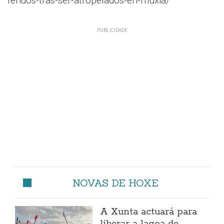
feridos-tras-ser-atropelados-en-muxia/
NOVAS DE HOXE
A Xunta actuará para
liberar a lagoa de