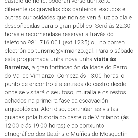
castelo de noite, poderán verse dun xeito
diferente os gravados dos canteiros, escudos e
outras curiosidades que non se ven á luz do día e
descoñecidas para o gran público. Será ás 22:30
horas e recoméndase reservar a través do
teléfono 981 716 001 (ext 1235) ou no correo
electrónico turismo@vimianzo.gal. Para o sábado
está programada unha nova unha
visita ás
Barreiras,
a gran fortificación da Idade do Ferro
do Val de Vimianzo. Comeza ás 13:00 horas, o
punto de encontro é a entrada do castro desde
onde se visitará o seu foso, muralla e os restos
achados na primeira fase da escavación
arqueolóxica. Alén diso, continúan as visitas
guiadas pola historia do castelo de Vimianzo (ás
12:00 e ás 19:00 horas) e ao conxunto
etnográfico dos Batáns e Muíños do Mosquetín