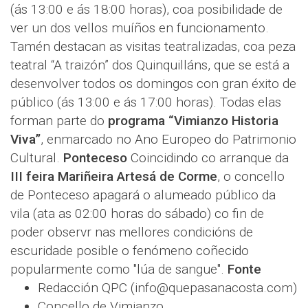
(ás 13:00 e ás 18:00 horas), coa posibilidade de
ver un dos vellos muíños en funcionamento.
Tamén destacan as visitas teatralizadas, coa peza
teatral “A traizón” dos Quinquilláns, que se está a
desenvolver todos os domingos con gran éxito de
público (ás 13:00 e ás 17:00 horas). Todas elas
forman parte do
programa “Vimianzo Historia
Viva”
, enmarcado no Ano Europeo do Patrimonio
Cultural.
Ponteceso
Coincidindo co arranque da
III feira Mariñeira Artesá de Corme
, o concello
de Ponteceso apagará o alumeado público da
vila (ata as 02:00 horas do sábado) co fin de
poder observr nas mellores condicións de
escuridade posible o fenómeno coñecido
popularmente como "lúa de sangue".
Fonte
Redacción QPC (info@quepasanacosta.com)
Concello de Vimianzo