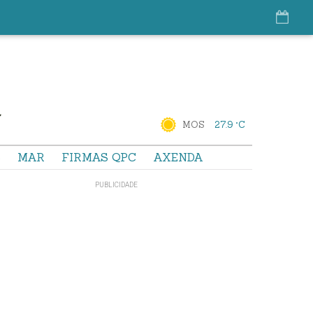
MOS
27.9 °C
S
MAR
FIRMAS QPC
AXENDA