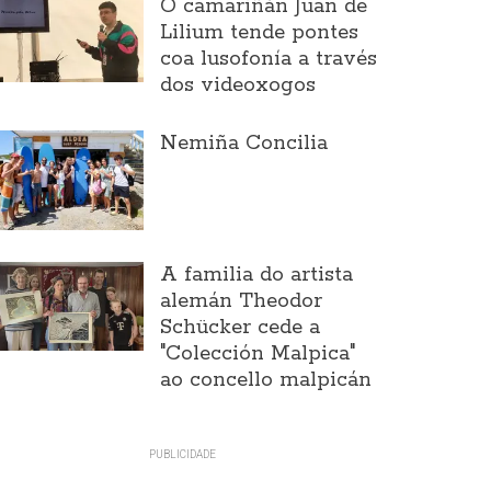
O camariñán Juan de
Lilium tende pontes
coa lusofonía a través
dos videoxogos
Nemiña Concilia
A familia do artista
alemán Theodor
Schücker cede a
"Colección Malpica"
ao concello malpicán