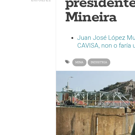
president
Mineira
Juan José López Muño
CAVISA, non o faría 
MINA
INDUSTRIA