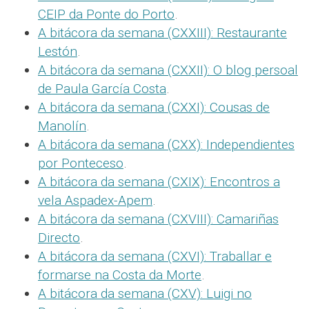
CEIP da Ponte do Porto
.
A bitácora da semana (CXXIII): Restaurante
Lestón
.
A bitácora da semana (CXXII): O blog persoal
de Paula García Costa
.
A bitácora da semana (CXXI): Cousas de
Manolín
.
A bitácora da semana (CXX): Independientes
por Ponteceso
.
A bitácora da semana (CXIX): Encontros a
vela Aspadex-Apem
.
A bitácora da semana (CXVIII): Camariñas
Directo
.
A bitácora da semana (CXVI): Traballar e
formarse na Costa da Morte
.
A bitácora da semana (CXV): Luigi no