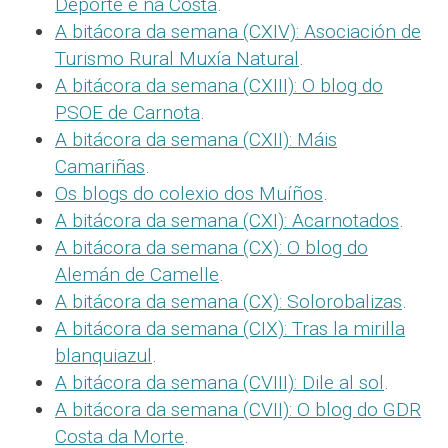
Deporte e na Costa
.
A bitácora da semana (CXIV): Asociación de
Turismo Rural Muxía Natural
.
A bitácora da semana (CXIII): O blog do
PSOE de Carnota
.
A bitácora da semana (CXII): Máis
Camariñas
.
Os blogs do colexio dos Muíños
.
A bitácora da semana (CXI): Acarnotados
.
A bitácora da semana (CX): O blog do
Alemán de Camelle
.
A bitácora da semana (CX): Solorobalizas
.
A bitácora da semana (CIX): Tras la mirilla
blanquiazul
.
A bitácora da semana (CVIII): Dile al sol
.
A bitácora da semana (CVII): O blog do GDR
Costa da Morte
.