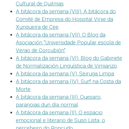
Cultural de Quilmas
.
A bitácora da semana (VIII): A bitácora do
Comité de Empresa do Hospital Virxe da
Xunqueira de Cee
.
A bitácora da semana (VII): O Blog da
Asociación "Universidade Popular escola de
Verao de Corcubión"
.
A bitácora da semana (VI): Blog do Gabinete
de Normalización Lingüística de Vimianzo
.
A bitácora da semana (V): Seiruga Limpa
.
A bitácora da semana (IV): Surf na Costa da
Morte
.
A bitácora da semana (III): Ouesaro,
paranoias dun día normal
.
A bitácora da semana (II): O espacio
emocional e literario de Suso Lista, o
percebeiro do Roncudo
.