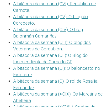
A bitácora da semana (CVI): República de
Carnota
.
A bitácora da semana (CV): O blog do
Corcoesto
.
A bitácora da semana (CIV): O blog
Balonmán Camariñas
.
A bitácora da semana (CIII): O blog dos
Veteranos de Corcubión
.
A bitácora da semana (CII): O Blog do
Independiente de Carballo CF
.
A bitácora da semana (CI): O baloncesto no
Finisterre
.
A bitácora da semana (C): O rol de Rosalía
Fernández
.
A bitácora da semana (XCIX): Os Mareáns de
Abelleira
.
A bitácora da semana (XCVIII): Contos do