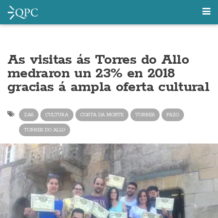
As visitas ás Torres do Allo
medraron un 23% en 2018
gracias á ampla oferta cultural
ZAS
CULTURA
COSTA DA MORTE
TORRES
PAZO
TORRES DO ALLO