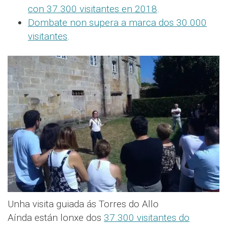
con 37.300 visitantes en 2018
.
Dombate non supera a marca dos 30.000
visitantes
.
Unha visita guiada ás Torres do Allo
Aínda están lonxe dos
37.300 visitantes do