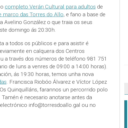
do
completo Verán Cultural para adultos
de
 marco das Torres do Allo
, e fano a base de
 Avelino González o que traia os seus
este domingo ás 20:30h.
a a todos os públicos e para asistir é
reviamente en calquera dos Centros
ou a través dos números de teléfono 981 751
io de luns a venres de 09:00 a 14:00 horas).
ción, ás 19:30 horas, temos unha nova
das
. Francisca Riobóo Álvarez e Víctor López
Os Quinquilláns, farannos un percorrido polo
a. Tamén é necesario anotarse antes da
electrónico info@torresdoallo.gal ou no