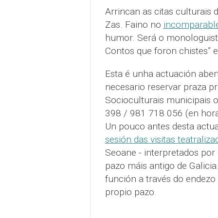
Arrincan as citas culturais 
Zas. Faino no
incomparable
humor. Será o monologuista
Contos que foron chistes” 
Esta é unha actuación abert
necesario reservar praza p
Socioculturais municipais 
398 / 981 718 056 (en horar
Un pouco antes desta actua
sesión das visitas teatraliza
Seoane - interpretados por 
pazo máis antigo de Galici
función a través do endezo 
propio pazo.