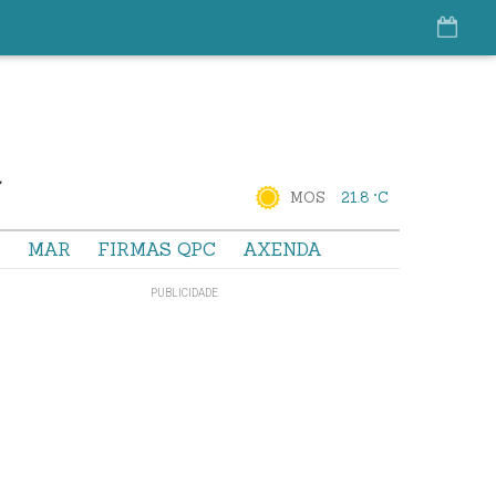
MOS
21.8 °C
S
MAR
FIRMAS QPC
AXENDA