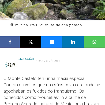
Peke no Trail Foucellas do ano pasado
REDACCIÓN
13:23 07/12/22
O Monte Castelo ten unha maxia especial.
Contan os vellos que nas súas covas era onde se
agochaban os fuxidos do franquismo. Os
coñecidos como “Foucellas”, o alcume de
Benigno Andrade, natural de Mesía, cuia bravura