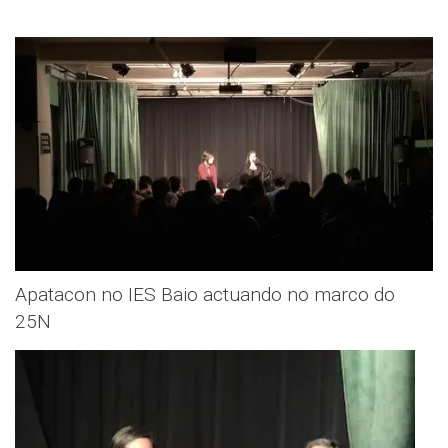
Apatacon no IES Baio actuando no marco do
25N