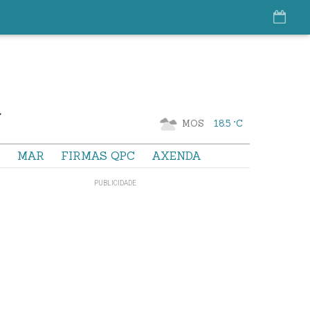
MOS
18.5 °C
S
MAR
FIRMAS QPC
AXENDA