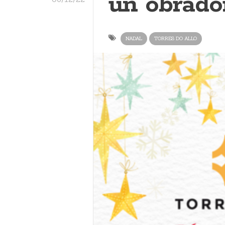
un obrado
NADAL
TORRES DO ALLO