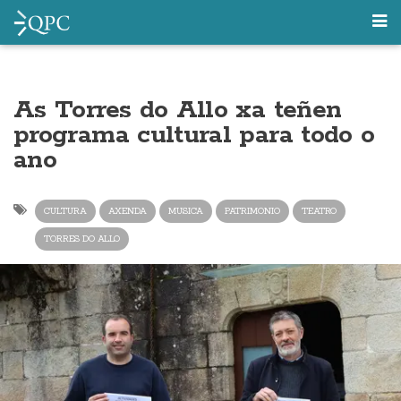
As Torres do Allo xa teñen
programa cultural para todo o
ano
CULTURA
AXENDA
MUSICA
PATRIMONIO
TEATRO
TORRES DO ALLO