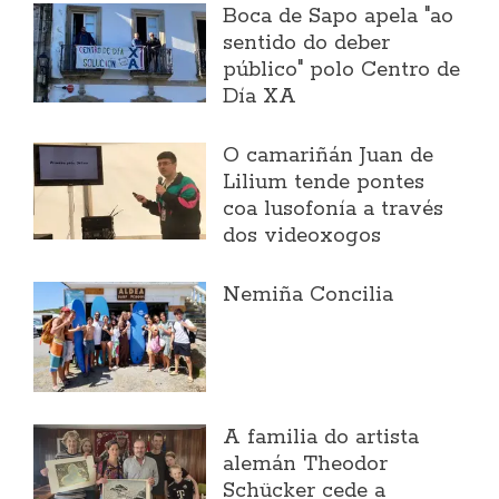
Boca de Sapo apela "ao
sentido do deber
público" polo Centro de
Día XA
O camariñán Juan de
Lilium tende pontes
coa lusofonía a través
dos videoxogos
Nemiña Concilia
A familia do artista
alemán Theodor
Schücker cede a