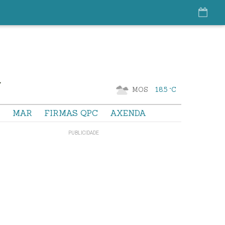
MOS
18.5 °C
S
MAR
FIRMAS QPC
AXENDA