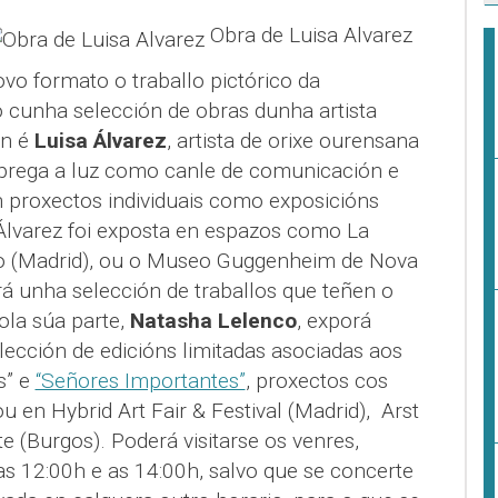
Obra de Luisa Alvarez
o formato o traballo pictórico da
cunha selección de obras dunha artista
ón é
Luisa Álvarez
, artista de orixe ourensana
prega a luz como canle de comunicación e
n proxectos individuais como exposicións
a Álvarez foi exposta en espazos como
La
o (Madrid), ou o Museo Guggenheim de Nova
erá unha selección de traballos que teñen o
la súa parte,
Natasha Lelenco
, exporá
elección de edicións limitadas asociadas aos
s” e
“Señores Importantes”
, proxectos cos
u en Hybrid Art Fair & Festival (Madrid),
Arst
te (Burgos). Poderá visitarse os venres,
s 12:00h e as 14:00h, salvo que se concerte