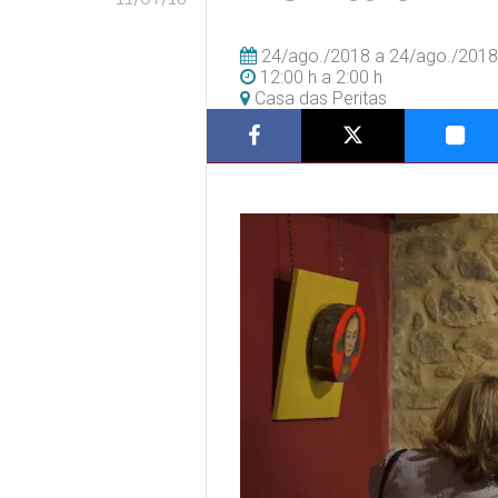
24/ago./2018
a
24/ago./2018
12:00 h
a
2:00 h
Casa das Peritas