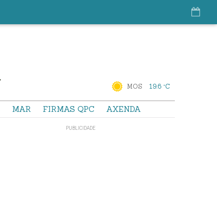
MOS
19.6 °C
S
MAR
FIRMAS QPC
AXENDA