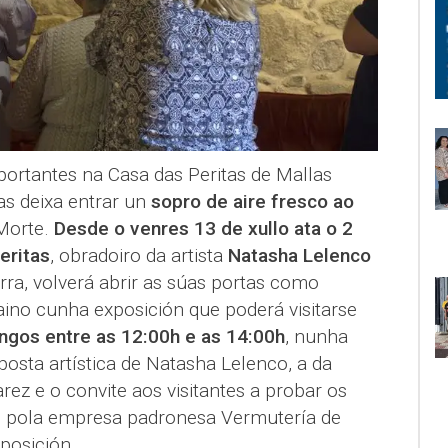
ortantes na Casa das Peritas de Mallas
as deixa entrar un
sopro de aire fresco ao
Morte.
Desde o venres 13 de xullo ata o 2
eritas
, obradoiro da artista
Natasha Lelenco
erra, volverá abrir as súas portas como
Faino cunha exposición que poderá visitarse
ngos entre as 12:00h e as 14:00h
, nunha
posta artística de Natasha Lelenco, a da
arez e o convite aos visitantes a probar os
 pola empresa padronesa Vermutería de
xposición.