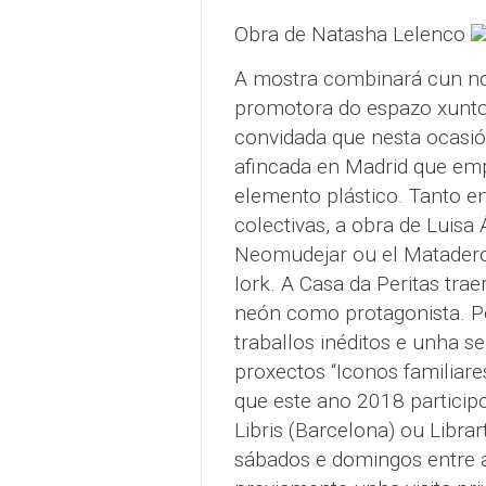
Obra de Natasha Lelenco
A mostra combinará cun nov
promotora do espazo xunto 
convidada que nesta ocasi
afincada en Madrid que em
elemento plástico. Tanto e
colectivas, a obra de Luis
Neomudejar ou el Matader
Iork. A Casa da Peritas tra
neón como protagonista.
Po
traballos inéditos e unha s
proxectos “Iconos familiare
que este ano 2018 participo
Libris (Barcelona) ou Librar
sábados e domingos entre a