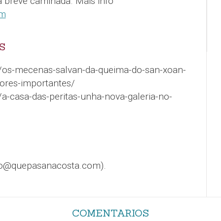
a breve camiñada.
Máis info
om
S
l/os-mecenas-salvan-da-queima-do-san-xoan-
nores-importantes/
/a-casa-das-peritas-unha-nova-galeria-no-
fo@quepasanacosta.com).
COMENTARIOS