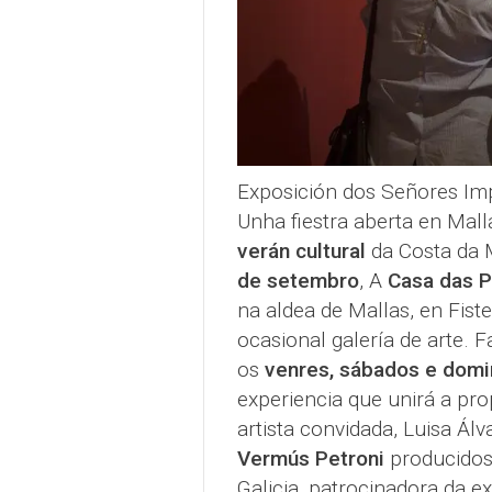
Exposición dos Señores Imp
Unha fiestra aberta en Mall
verán cultural
da Costa da 
de setembro
, A
Casa das P
na aldea de Mallas, en Fist
ocasional galería de arte. 
os
venres, sábados e domi
experiencia que unirá a pro
artista convidada, Luisa Álv
Vermús Petroni
producidos
Galicia, patrocinadora da e