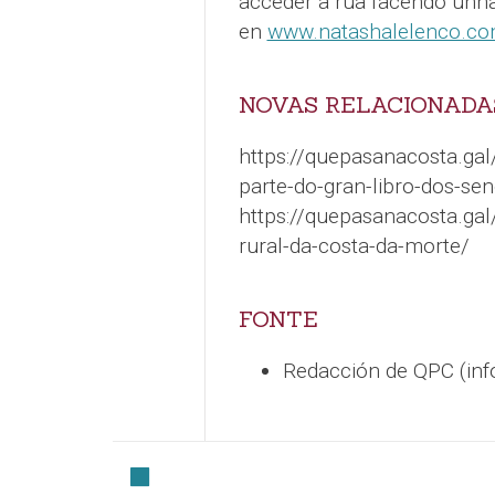
acceder a rúa facendo unh
en
www.natashalelenco.c
NOVAS RELACIONADA
https://quepasanacosta.ga
parte-do-gran-libro-dos-se
https://quepasanacosta.gal
rural-da-costa-da-morte/
FONTE
Redacción de QPC (in